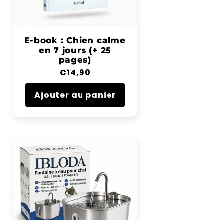
E-book : Chien calme
en 7 jours (+ 25
pages)
Prix
€14,90
habituel
Ajouter au panier