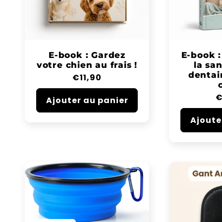
E-book : Gardez
E-book :
votre chien au frais !
la sa
dentai
Prix
€11,90
habituel
P
€
Ajouter au panier
h
Ajoute