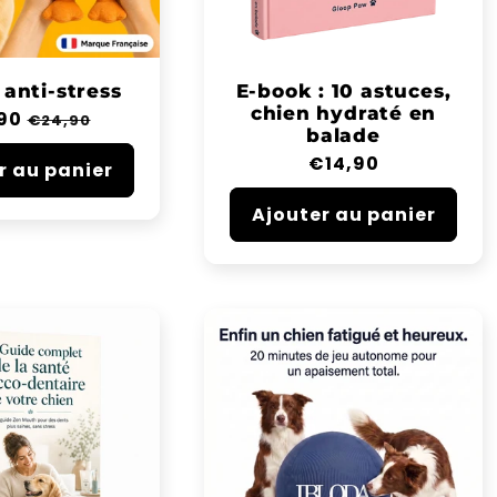
anti-stress
E-book : 10 astuces,
chien hydraté en
90
Prix
€24,90
balade
tuel
soldé
Prix
€14,90
r au panier
habituel
Ajouter au panier