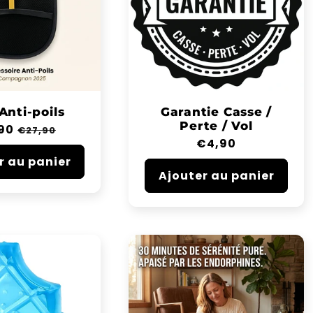
Anti-poils
Garantie Casse /
Perte / Vol
90
Prix
€27,90
Prix
€4,90
tuel
soldé
habituel
r au panier
Ajouter au panier