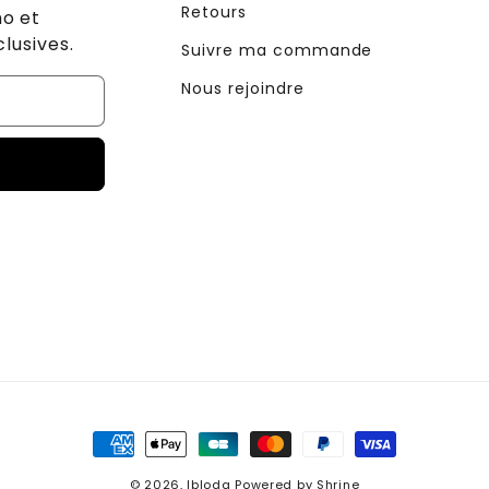
Retours
o et
lusives.
Suivre ma commande
Nous rejoindre
Moyens
de
© 2026,
Ibloda
Powered by
Shrine