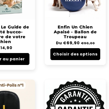
SAVE 22%
 Le Guide de
Enfin Un Chien
nté bucco-
Apaisé - Ballon de
re de votre
Troupeau
chien
Prix
Du €69,90
Prix
€90,00
rix
14,90
habituel
soldé
abituel
Choisir des options
r au panier