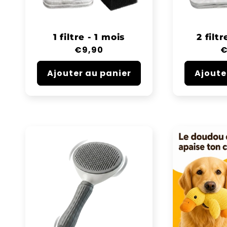
1 filtre - 1 mois
2 filt
Prix
€9,90
P
€
habituel
h
Ajouter au panier
Ajoute