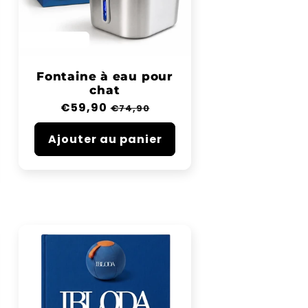
SAVE 20%
Fontaine à eau pour
chat
Prix
€59,90
Prix
€74,90
habituel
soldé
Ajouter au panier