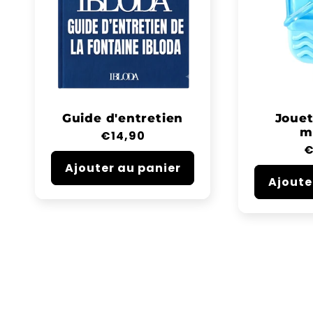
Guide d'entretien
Jouet
m
Prix
€14,90
P
€
habituel
h
Ajouter au panier
Ajoute