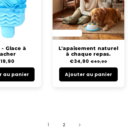
SAVE 30%
 - Glace à
L'apaisement naturel
acher
à chaque repas.
rix
19,90
Prix
€34,90
Prix
€49,90
abituel
habituel
soldé
r au panier
Ajouter au panier
1
2