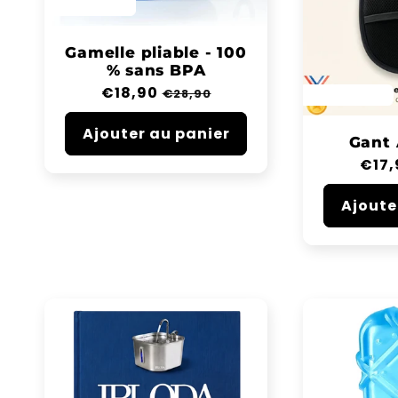
SAVE 34%
Gamelle pliable - 100
% sans BPA
Prix
€18,90
Prix
€28,90
SAVE 35%
habituel
soldé
Ajouter au panier
Gant 
Prix
€17,
habi
Ajoute