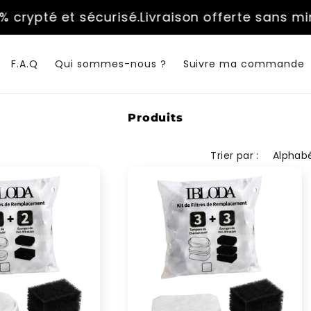
ypté et sécurisé.
Livraison offerte sans minim
F.A.Q
Qui sommes-nous ?
Suivre ma commande
C
Produits
o
l
Trier par :
l
e
c
t
i
o
n
: