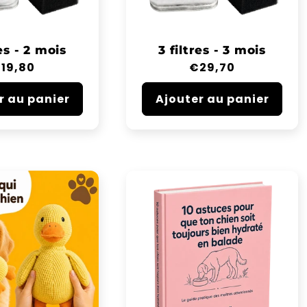
res - 2 mois
3 filtres - 3 mois
rix
19,80
Prix
€29,70
abituel
habituel
r au panier
Ajouter au panier