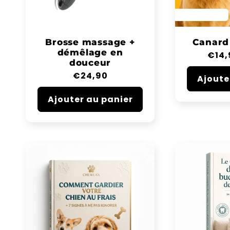
SAVE 40%
Brosse massage +
Canard 
démêlage en
Prix
€14,
douceur
habi
Prix
€24,90
Ajoute
habituel
Ajouter au panier