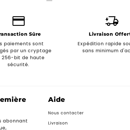
credit_card
delivery_truck_bolt
ransaction Sûre
Livraison Offer
s paiements sont
Expédition rapide so
gés par un cryptage
sans minimum d'ac
L 256-bit de haute
sécurité.
remière
Aide
Nous contacter
us abonnant
Livraison
ue,