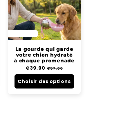
SAVE 30%
La gourde qui garde
votre chien hydraté
à chaque promenade
Prix
€39,90
Prix
€57,00
habituel
soldé
Choisir des options