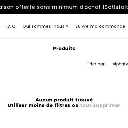
aison offerte sans minimum d'achat !
Satisfait
F.A.Q
Qui sommes-nous ?
Suivre ma commande
C
Produits
o
l
Trier par :
l
e
c
t
i
o
n
Aucun produit trouvé
:
Utiliser moins de filtres ou
tout supprimer