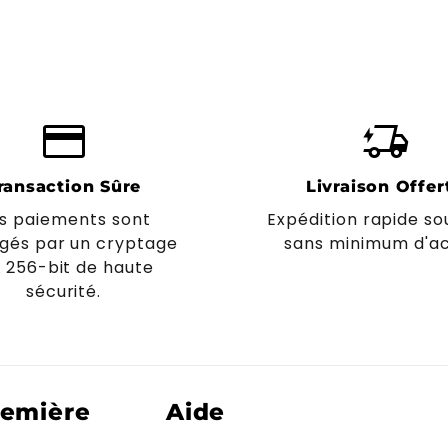
credit_card
delivery_truck_bolt
ransaction Sûre
Livraison Offer
s paiements sont
Expédition rapide so
gés par un cryptage
sans minimum d'ac
L 256-bit de haute
sécurité.
remière
Aide