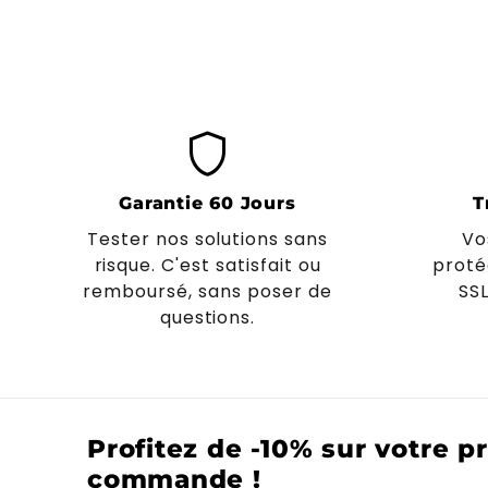
shield
Garantie 60 Jours
T
Tester nos solutions sans
Vo
risque. C'est satisfait ou
proté
remboursé, sans poser de
SS
questions.
Profitez de -10% sur votre p
commande !